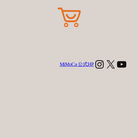
Instagra
X
You
MiMoCa 公式HP