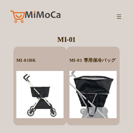
内
容
を
ス
キ
MI-01
ッ
プ
MI-01BK
MI-01 専用保冷バッグ