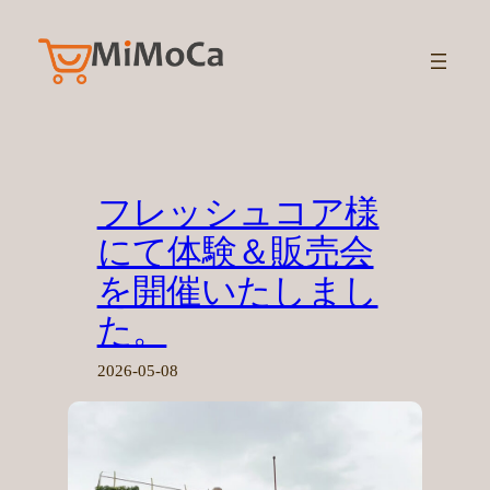
内
容
を
ス
キ
ッ
プ
フレッシュコア様
にて体験＆販売会
を開催いたしまし
た。
2026-05-08