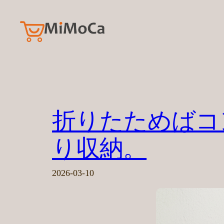
内
容
を
ス
キ
ッ
プ
折りたためばコ
り収納。
2026-03-10