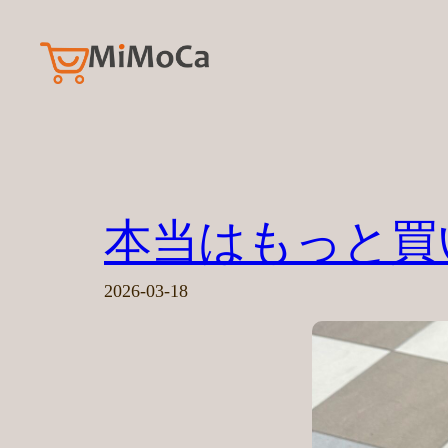
内
容
を
ス
キ
ッ
プ
本当はもっと買
2026-03-18