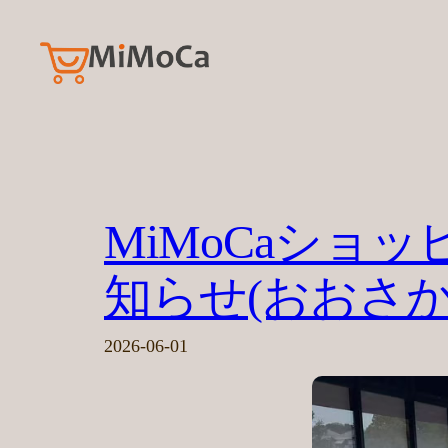
内
容
を
ス
キ
ッ
プ
MiMoCaシ
知らせ(おおさか
2026-06-01