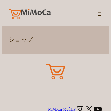
内
容
を
ス
キ
ッ
ショップ
プ
Instagra
X
You
MiMoCa 公式HP