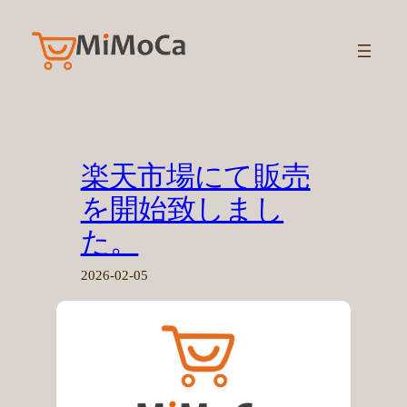
内
容
を
ス
キ
ッ
プ
楽天市場にて販売
を開始致しまし
た。
2026-02-05